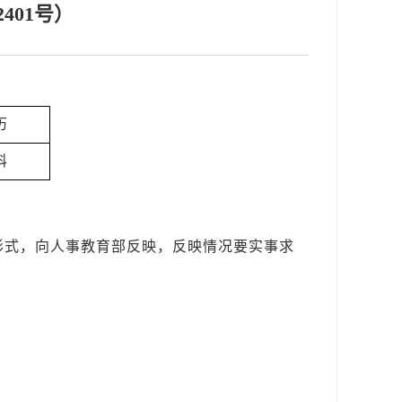
2
401
号）
历
科
形式，向人事教育部反映，反映情况要实事求