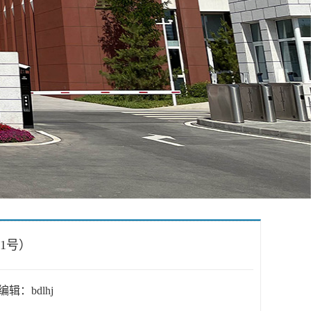
1号）
编辑：bdlhj