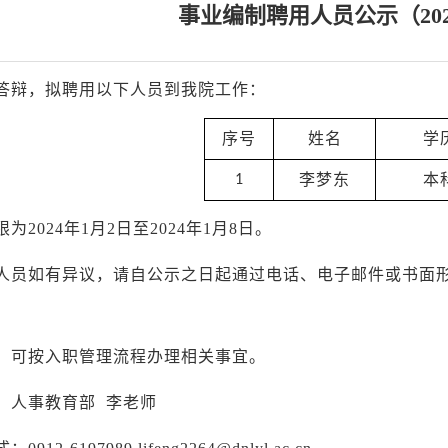
事业编制聘用人员公示（
20
答辩，拟聘用以下人员到我院工作：
序号
姓名
学
李梦东
本
1
限为
202
4
年
1
月
2
日至
202
4
年
1
月
8
日
。
人员如有异议，请自公示之日起通过电话、电子邮件或书面
，可按入职管理流程办理相关事宜。
：人事教育部
李老师